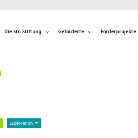
Die Sto-Stiftung
Geförderte
Förderprojekte
Submenu for "Die Sto-Stiftung"
Submenu for "Geför
n
Exploration