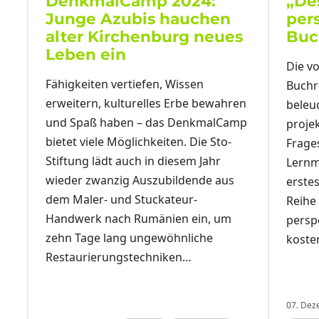
DenkmalCamp 2024:
„De
Junge Azubis hauchen
pers
alter Kirchenburg neues
Buc
Leben ein
Die vo
Fähigkeiten vertiefen, Wissen
Buchr
erweitern, kulturelles Erbe bewahren
beleu
und Spaß haben – das DenkmalCamp
proje
bietet viele Möglichkeiten. Die Sto-
Frage
Stiftung lädt auch in diesem Jahr
Lernm
wieder zwanzig Auszubildende aus
erste
n
dem Maler- und Stuckateur-
Reihe 
Handwerk nach Rumänien ein, um
persp
zehn Tage lang ungewöhnliche
koste
Restaurierungstechniken…
07. De