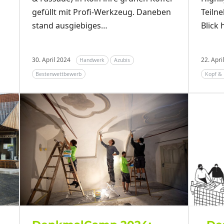
gefüllt mit Profi-Werkzeug. Daneben
Teiln
stand ausgiebiges…
Blick 
30. April 2024
22. Apr
Handwerk
Azubis
Bestenwettbewerb
Kopf &