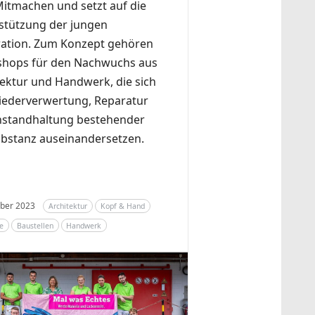
itmachen und setzt auf die
stützung der jungen
ation. Zum Konzept gehören
hops für den Nachwuchs aus
tektur und Handwerk, die sich
iederverwertung, Reparatur
nstandhaltung bestehender
bstanz auseinandersetzen.
ober 2023
Architektur
Kopf & Hand
e
Baustellen
Handwerk