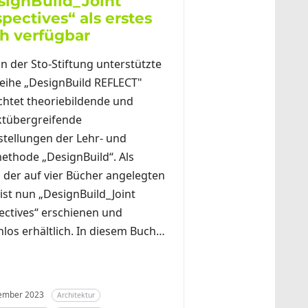
signBuild_Joint
pectives“ als erstes
h verfügbar
n der Sto-Stiftung unterstützte
eihe „DesignBuild REFLECT"
chtet theoriebildende und
ktübergreifende
stellungen der Lehr- und
ethode „DesignBuild“. Als
s der auf vier Bücher angelegten
ist nun „DesignBuild_Joint
ectives“ erschienen und
nlos erhältlich. In diesem Buch…
zember 2023
Architektur