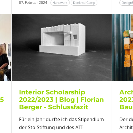
07. Februar 2024
Handwerk
DenkmalCamp
Design
Interior Scholarship
Arc
 5
2022/2023 | Blog | Florian
202
Berger - Schlussfazit
Bau
n
Für ein Jahr durfte ich das Stipendium
Der d
der Sto-Stiftung und des AIT-
Archi