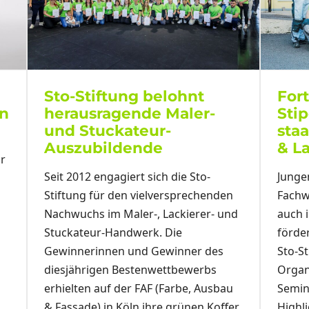
Sto-Stiftung belohnt
For
in
herausragende Maler-
Sti
und Stuckateur-
staa
Auszubildende
& L
hr
Seit 2012 engagiert sich die Sto-
Junge
Stiftung für den vielversprechenden
Fachw
Nachwuchs im Maler-, Lackierer- und
auch 
Stuckateur-Handwerk. Die
förde
Gewinnerinnen und Gewinner des
Sto-St
diesjährigen Bestenwettbewerbs
Organ
erhielten auf der FAF (Farbe, Ausbau
Semin
& Fassade) in Köln ihre grünen Koffer
Highli