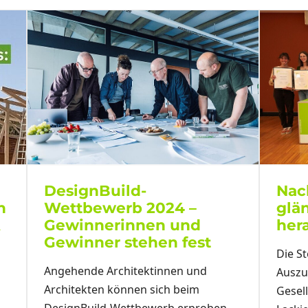
DesignBuild-
Nac
Wettbewerb 2024 –
n
glä
Gewinnerinnen und
A
her
Gewinner stehen fest
Die St
Angehende Architektinnen und
Auszu
Architekten können sich beim
Gesel