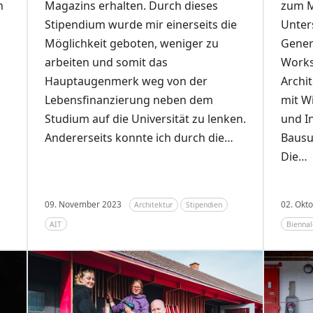
h
Magazins erhalten. Durch dieses
zum M
Stipendium wurde mir einerseits die
Unter
Möglichkeit geboten, weniger zu
Gener
arbeiten und somit das
Works
Hauptaugenmerk weg von der
Archi
Lebensfinanzierung neben dem
mit W
Studium auf die Universität zu lenken.
und I
Andererseits konnte ich durch die…
Bausu
Die…
09. November 2023
02. Okt
Architektur
Stipendien
AIT
Biennal