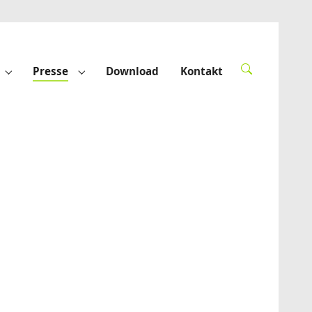
Presse
Download
Kontakt
derte"
Submenu for "Förderprojekte"
Submenu for "Presse"