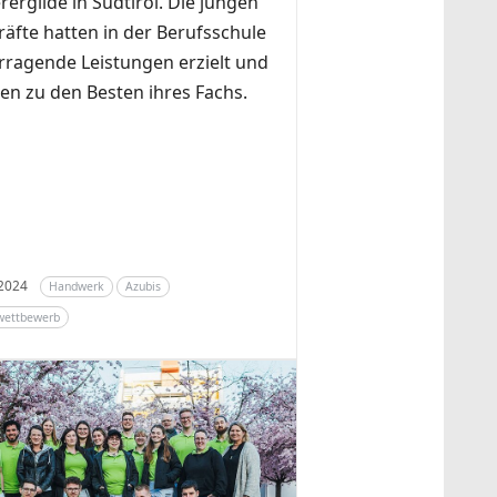
rergilde in Südtirol. Die jungen
räfte hatten in der Berufsschule
rragende Leistungen erzielt und
en zu den Besten ihres Fachs.
 2024
Handwerk
Azubis
wettbewerb