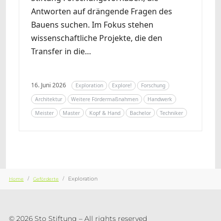
Antworten auf drängende Fragen des
Bauens suchen. Im Fokus stehen
wissenschaftliche Projekte, die den
Transfer in die…
16. Juni 2026
Exploration
Explore!
Forschung
Architektur
Weitere Fördermaßnahmen
Handwerk
Meister
Master
Kopf & Hand
Bachelor
Techniker
Sie sind hier:
Exploration
Home
Geförderte
© 2026 Sto Stiftung – All rights reserved