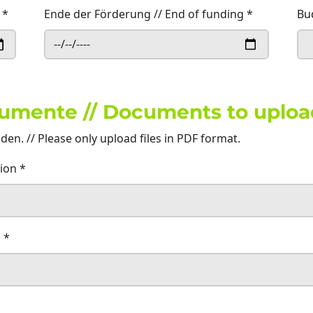
g
*
Ende der Förderung // End of funding
*
Bu
mente // Documents to uploa
en. // Please only upload files in PDF format.
tion
*
g
*