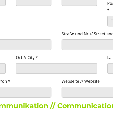
Po
*
Straße und Nr. // Street 
Ort // City
*
La
efon
*
Webseite // Website
mmunikation // Communicatio