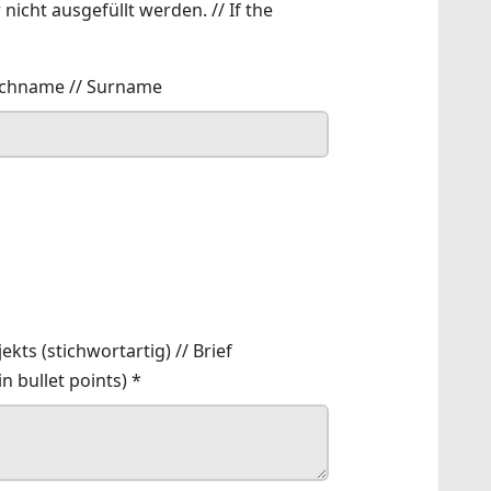
cht ausgefüllt werden. // If the
chname // Surname
kts (stichwortartig) // Brief
in bullet points)
*