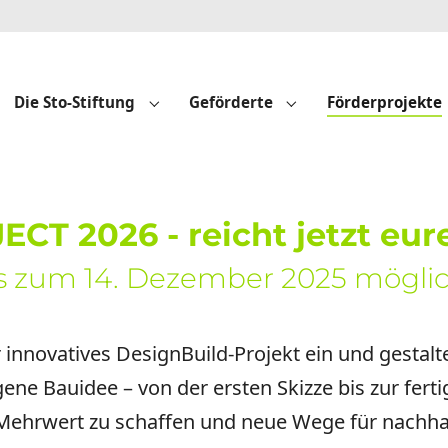
Die Sto-Stiftung
Geförderte
Förderprojekte
Submenu for "Die Sto-Stiftung"
Submenu for "Geför
CT 2026 - reicht jetzt eure
is zum 14. Dezember 2025 mögli
r innovatives DesignBuild-Projekt ein und gestalt
igene Bauidee – von der ersten Skizze bis zur fer
 Mehrwert zu schaffen und neue Wege für nachha