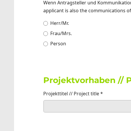
Wenn Antragsteller und Kommunikationsv
applicant is also the communications offi
Anrede // Salutation
Herr/Mr.
Frau/Mrs.
Person
Projektvorhaben // P
Projekttitel // Project title
*