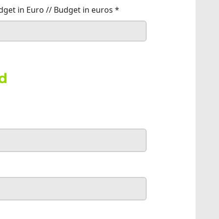
dget in Euro // Budget in euros
*
d