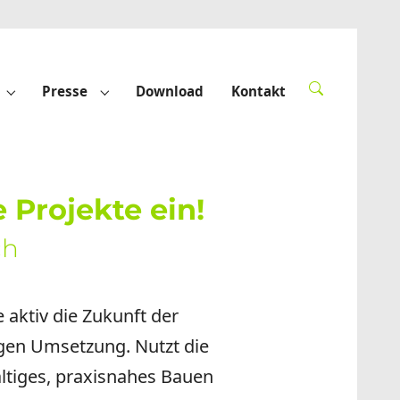
Presse
Download
Kontakt
derte"
Submenu for "Förderprojekte"
Submenu for "Presse"
 Projekte ein!
ch
e aktiv die Zukunft der
tigen Umsetzung. Nutzt die
ltiges, praxisnahes Bauen