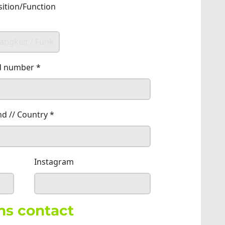
sition/Function
and number
*
nd // Country
*
Instagram
ns contact