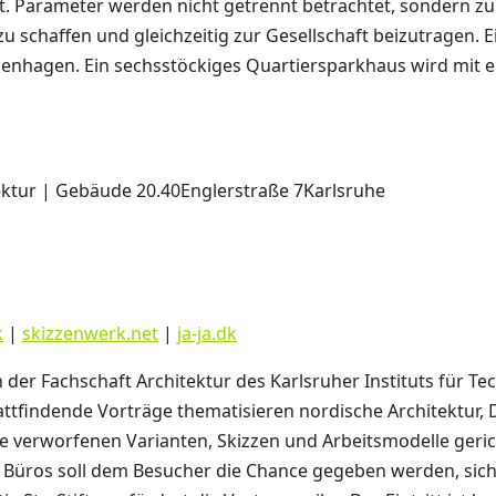
t. Parameter werden nicht getrennt betrachtet, sondern z
u schaffen und gleichzeitig zur Gesellschaft beizutragen. Ei
penhagen. Ein sechsstöckiges Quartiersparkhaus wird mit e
tektur | Gebäude 20.40Englerstraße 7Karlsruhe
k
|
skizzenwerk.net
|
ja-ja.dk
der Fachschaft Architektur des Karlsruher Instituts für Te
attfindende Vorträge thematisieren nordische Architektur, 
 die verworfenen Varianten, Skizzen und Arbeitsmodelle ger
n Büros soll dem Besucher die Chance gegeben werden, sich