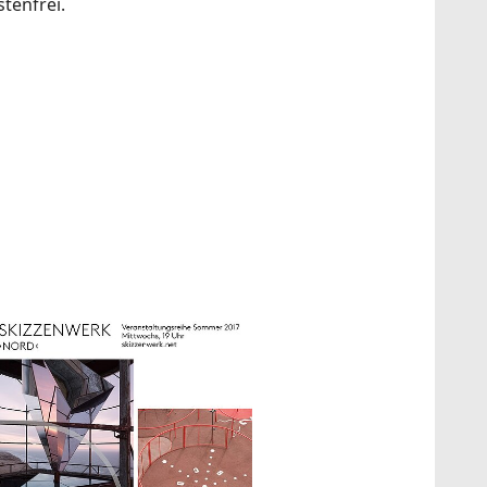
stenfrei.
how larger version