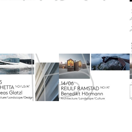
larger version
Show larger version
S