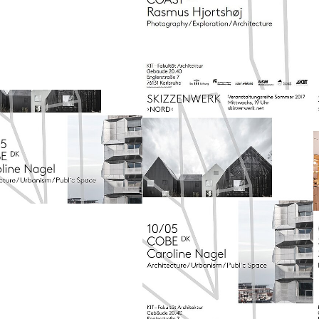
larger version
Show larger version
S