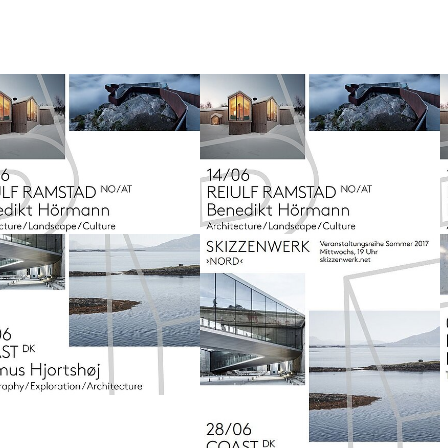
larger version
Show larger version
S
larger version
Show larger version
S