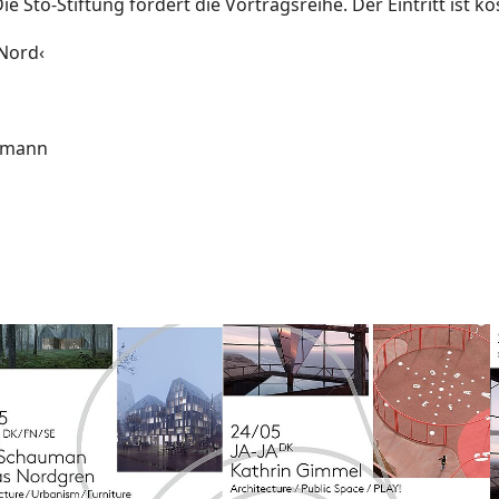
 Sto-Stiftung fördert die Vortragsreihe. Der Eintritt ist ko
Nord‹
örmann
larger version
Show larger version
S