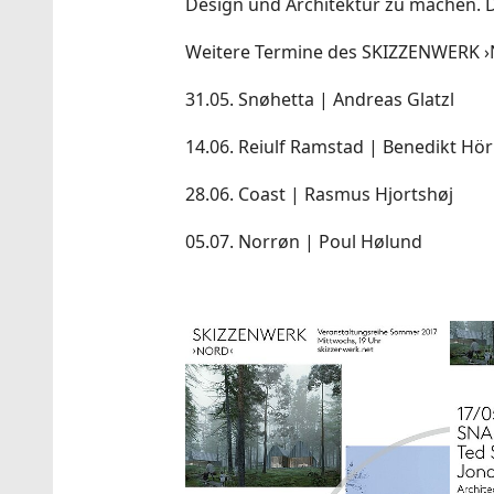
Design und Architektur zu machen. Die
Weitere Termine des SKIZZENWERK ›
31.05. Snøhetta | Andreas Glatzl
14.06. Reiulf Ramstad | Benedikt H
28.06. Coast | Rasmus Hjortshøj
05.07. Norrøn | Poul Hølund
Show larger version
Show 