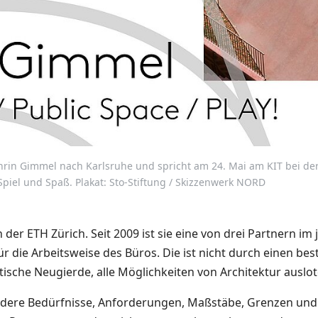
in Gimmel nach Karlsruhe und spricht am 24. Mai am KIT bei der
Spiel und Spaß. Plakat: Sto-Stiftung / Skizzenwerk NORD
der ETH Zürich. Seit 2009 ist sie eine von drei Partnern im
 für die Arbeitsweise des Büros. Die ist nicht durch einen be
ische Neugierde, alle Möglichkeiten von Architektur auslo
ndere Bedürfnisse, Anforderungen, Maßstäbe, Grenzen und Pot