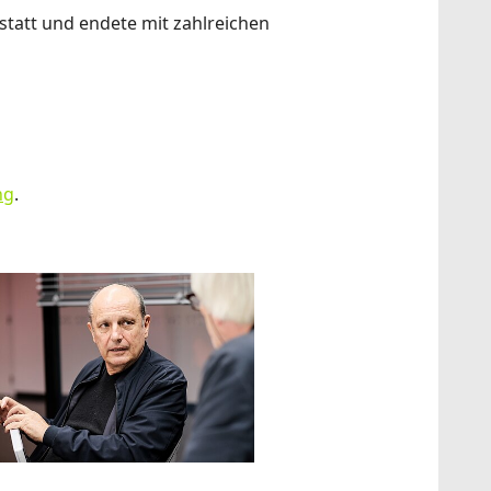
 statt und endete mit zahlreichen
ng
.
how larger version