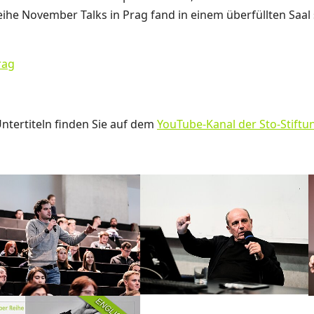
eihe November Talks in Prag fand in einem überfüllten Saal
rag
ntertiteln finden Sie auf dem
YouTube-Kanal der Sto-Stiftu
larger version
Show larger version
S
larger version