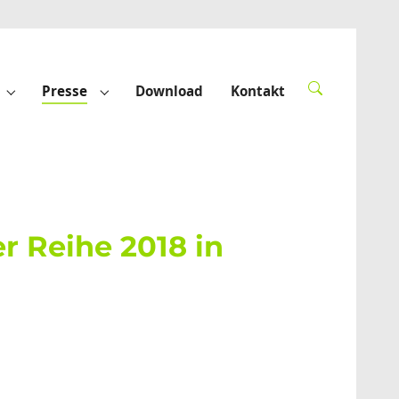
Presse
Download
Kontakt
derte"
Submenu for "Förderprojekte"
Submenu for "Presse"
r Reihe 2018 in