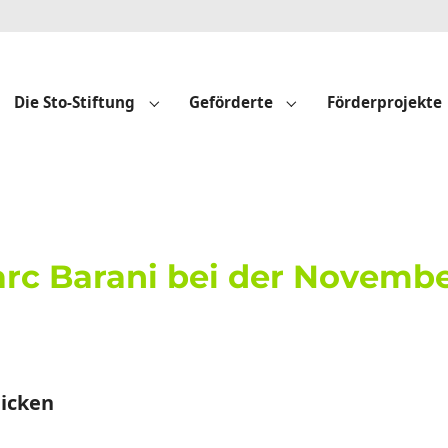
Die Sto-Stiftung
Geförderte
Förderprojekte
Submenu for "Die Sto-Stiftung"
Submenu for "Geför
rc Barani bei der Novembe
licken