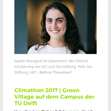
Naomi Rossignol ist Gewinnerin des Interior
Scholarship von AIT und Sto-Stiftung. Foto: Sto-
Stiftung / AIT / Bettina Theuerkauf
Climathon 2017 | Green
Village auf dem Campus der
TU Delft