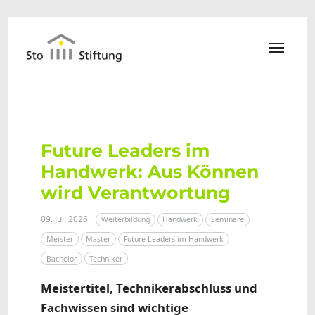
Zum Hauptinhalt springen
Future Leaders im
Handwerk: Aus Können
wird Verantwortung
09. Juli 2026
Weiterbildung
Handwerk
Seminare
Meister
Master
Future Leaders im Handwerk
Bachelor
Techniker
Meistertitel, Technikerabschluss und
Fachwissen sind wichtige