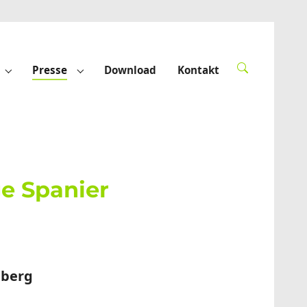
Presse
Download
Kontakt
derte"
Submenu for "Förderprojekte"
Submenu for "Presse"
e Spanier
nberg