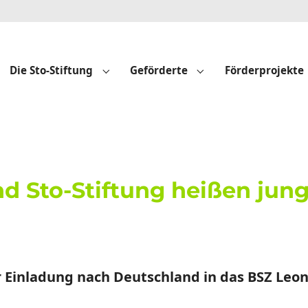
Die Sto-Stiftung
Geförderte
Förderprojekte
Submenu for "Die Sto-Stiftung"
Submenu for "Geför
d Sto-Stiftung heißen jung
r Einladung nach Deutschland in das BSZ Leo