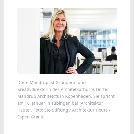
Dorte Mandrup ist Gründerin und
Kreativdirektorin des Architetkurbüros Dorte
Mandrup Architetcts in Kopenhagen. Sie spricht
am 16. Januar in Tübingen bei "Architektur
Heute". Foto: Sto-Stiftung / Architektur Heute /
Espen Grønli