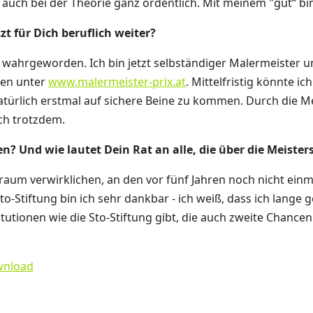
 auch bei der Theorie ganz ordentlich. Mit meinem "gut“ bin 
zt für Dich beruflich weiter?
m wahrgeworden. Ich bin jetzt selbständiger Malermeister 
nden unter
www.malermeister-prix.at
. Mittelfristig könnte ic
 natürlich erstmal auf sichere Beine zu kommen. Durch die M
ich trotzdem.
 Und wie lautet Dein Rat an alle, die über die Meiste
 Traum verwirklichen, an den vor fünf Jahren noch nicht ein
to-Stiftung bin ich sehr dankbar - ich weiß, dass ich lang
titutionen wie die Sto-Stiftung gibt, die auch zweite Chancen
wnload