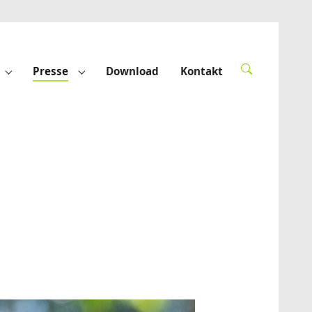
Presse
Download
Kontakt
derte"
Submenu for "Förderprojekte"
Submenu for "Presse"