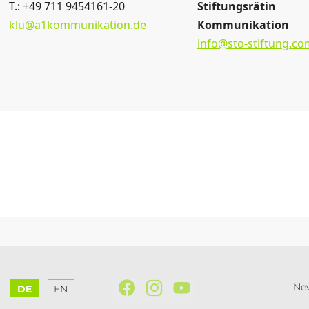
T.: +49 711 9454161-20
Stiftungsrätin
klu@a1kommunikation.de
Kommunikation
info@sto-stiftung.co
New
DE
EN
Facebook
Instagram
YouTube