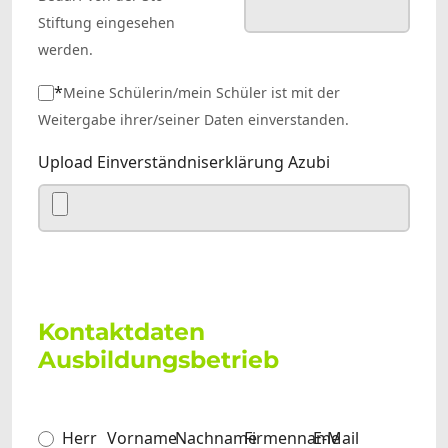
Stiftung eingesehen
werden.
*
Meine Schülerin/mein Schüler ist mit der
Weitergabe ihrer/seiner Daten einverstanden.
Upload Einverständniserklärung Azubi
Kontaktdaten
Ausbildungsbetrieb
Anrede
Herr
Vorname
*
Nachname
Firmenname
E-Mail