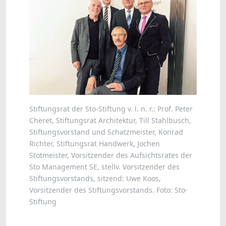
Stiftungsrat der Sto-Stiftung v. l. n. r.: Prof. Peter
Cheret, Stiftungsrat Architektur, Till Stahlbusch,
Stiftungsvorstand und Schatzmeister, Konrad
Richter, Stiftungsrat Handwerk, Jochen
Stotmeister, Vorsitzender des Aufsichtsrates der
Sto Management SE, stellv. Vorsitzender des
Stiftungsvorstands, sitzend: Uwe Koos,
Vorsitzender des Stiftungsvorstands. Foto: Sto-
Stiftung