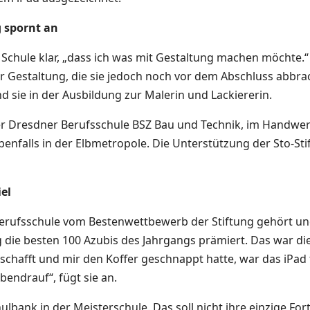
 spornt an
r Schule klar, „dass ich was mit Gestaltung machen möchte.“
r Gestaltung, die sie jedoch noch vor dem Abschluss abbrac
nd sie in der Ausbildung zur Malerin und Lackiererin.
 der Dresdner Berufsschule BSZ Bau und Technik, im Handwer
ebenfalls in der Elbmetropole. Die Unterstützung der Sto-St
el
 Berufsschule vom Bestenwettbewerb der Stiftung gehört un
g die besten 100 Azubis des Jahrgangs prämiert. Das war d
s geschafft und mir den Koffer geschnappt hatte, war das iPa
endrauf“, fügt sie an.
ulbank in der Meisterschule. Das soll nicht ihre einzige For