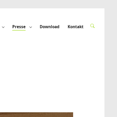
Presse
Download
Kontakt
derte"
Submenu for "Förderprojekte"
Submenu for "Presse"