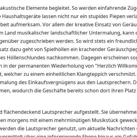
 akustische Elemente begleitet. So werden einfahrende Zü
Haushaltsgeräte lassen nicht nur ein stupides Piepen ver
beit aufmerksam. Vor allem der kreative Einsatz von Geräu
m Land musikalischer landschaftlicher Untermalung, kann 
genüber zugeschrieben werden. So wird stets ein freundli
satz dazu geht von Spielhöllen ein krachender Geräuschpe
ines Höllenschlundes nachkommen. Dagegen erscheinen sog
ch in der permanenten Wiederholung von "Herzlich Willko
 welcher zu einem einheitlichen Klangteppich verschmilzt.
alung des Einkaufsvergnügens aus den Lautsprechern. Dies
en, wodurch die Geschäfte bereits schon dort ihren Platz
nd flächendeckend Lautsprecher aufgestellt. Sie übernehmen
en morgens mit einem mehrminütigen Musikstück geweckt
werden die Lautsprecher genutzt, um aktuelle Nachrichten 
n vermittelt über eine informierende Ebene hinaus ein Gef