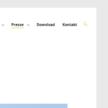
Presse
Download
Kontakt
derte"
Submenu for "Förderprojekte"
Submenu for "Presse"